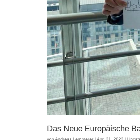
Das Neue Europäische Ba
von
Andreas Lemmerer
|
Apr. 21, 2022
|
Uncat