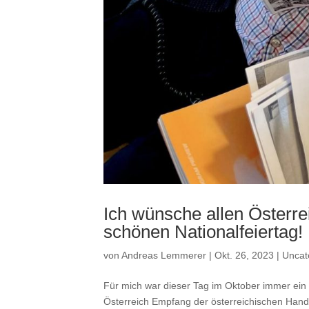
Ich wünsche allen Österre
schönen Nationalfeiertag!
von
Andreas Lemmerer
|
Okt. 26, 2023
|
Uncat
Für mich war dieser Tag im Oktober immer ein 
Österreich Empfang der österreichischen Hand