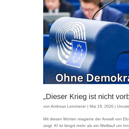
„Dieser Krieg ist nicht vorb
von
Andreas Lemmerer
|
Mai 19, 2026
|
Uncate
Mit diesen Worten reagierte der Anwalt von E
zeigt: KI ist längst mehr als ein Wettlauf um 