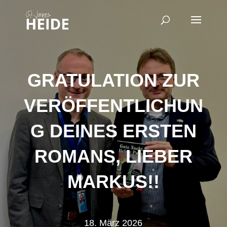
GRATULATION ZUR
VERÖFFENTLICHUN
G DEINES ERSTEN
ROMANS, LIEBER
MARKUS!!
18. März 2026