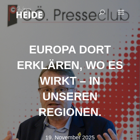
EUROPA DORT
ERKLÄREN, WO ES
WIRKT – IN
UNSEREN
REGIONEN.
19. November 2025