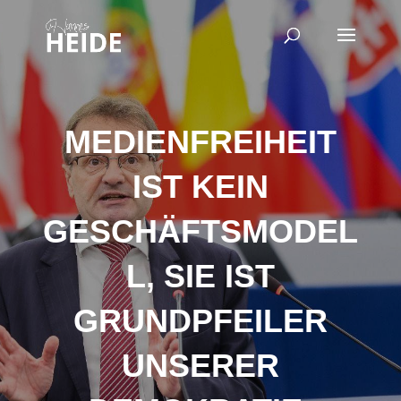
MEDIENFREIHEIT
IST KEIN
GESCHÄFTSMODEL
L, SIE IST
GRUNDPFEILER
UNSERER