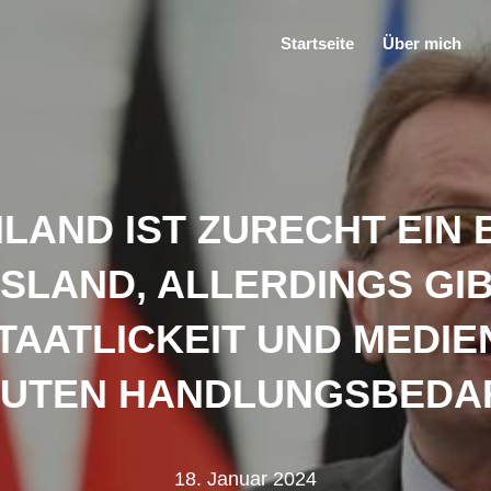
Startseite
Über mich
LAND IST ZURECHT EIN 
LAND, ALLERDINGS GIB
AATLICKEIT UND MEDIE
UTEN HANDLUNGSBEDA
18. Januar 2024