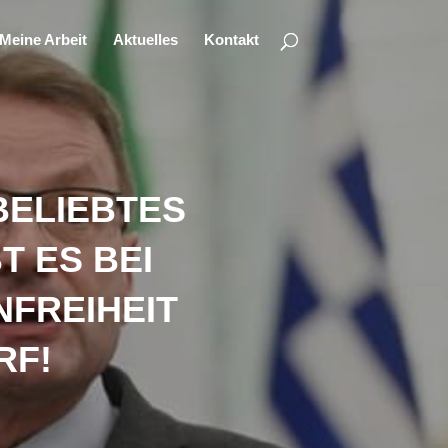
Meine Arbeit
Aktuelles
Kontakt
BELIEBTES
T ES BEI
NFREIHEIT
RF!