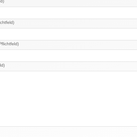
ld)
chtfeld)
lichtfeld)
ld)