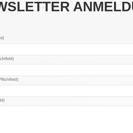
WSLETTER ANMELD
ld)
chtfeld)
lichtfeld)
ld)