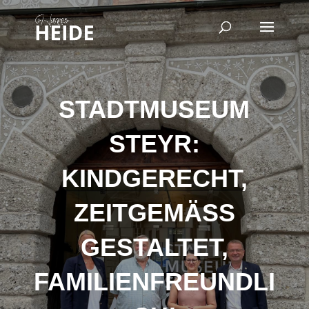
STADTMUSEUM
STEYR:
KINDGERECHT,
ZEITGEMÄSS G
ESTALTET, F
AMILIENFREUNDLIC