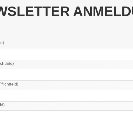
WSLETTER ANMELD
ld)
chtfeld)
lichtfeld)
ld)